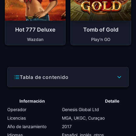
Hot 777 Deluxe
Tomb of Gold
Wazdan
Play'n GO
Tabla de contenido
Información
Detalle
Operador
Genesis Global Ltd
Licencias
MGA, UKGC, Curaçao
Año de lanzamiento
2017
Idiomas
Español, inglés, otros