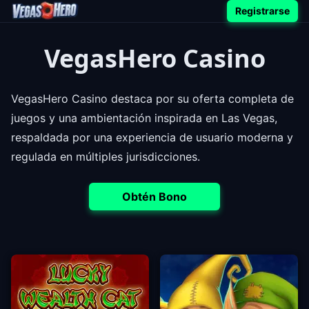
Registrarse
VegasHero Casino
VegasHero Casino destaca por su oferta completa de
juegos y una ambientación inspirada en Las Vegas,
respaldada por una experiencia de usuario moderna y
regulada en múltiples jurisdicciones.
Obtén Bono