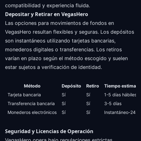
compatibilidad y experiencia fluida.
Depositar y Retirar en VegasHero
Las opciones para movimientos de fondos en
VegasHero resultan flexibles y seguras. Los depósitos
son instantáneos utilizando tarjetas bancarias,
monederos digitales o transferencias. Los retiros
varían en plazo según el método escogido y suelen
estar sujetos a verificación de identidad.
Método
Depósito
Retiro
Tiempo estimad
Tarjeta bancaria
Sí
Sí
1-5 días hábiles
Transferencia bancaria
Sí
Sí
3-5 días
Monederos electrónicos
Sí
Sí
Instantáneo-24h
Seguridad y Licencias de Operación
VegasHero opera bajo regulaciones estrictas