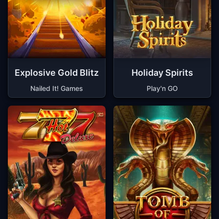
Explosive Gold Blitz
Holiday Spirits
Nailed It! Games
Play'n GO