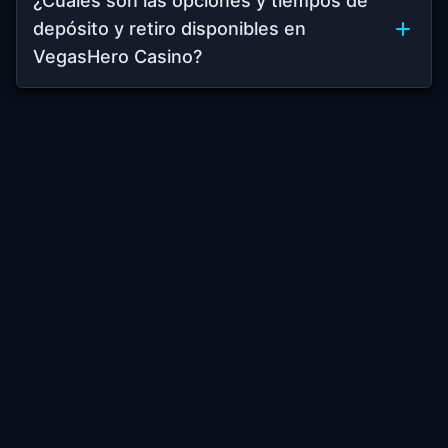
¿Cuáles son las opciones y tiempos de
depósito y retiro disponibles en
VegasHero Casino?