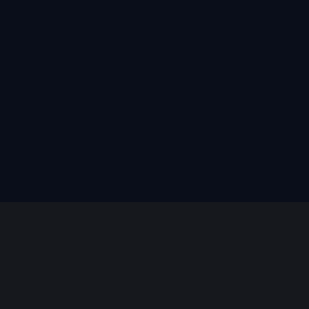
VegasHero
Inicio