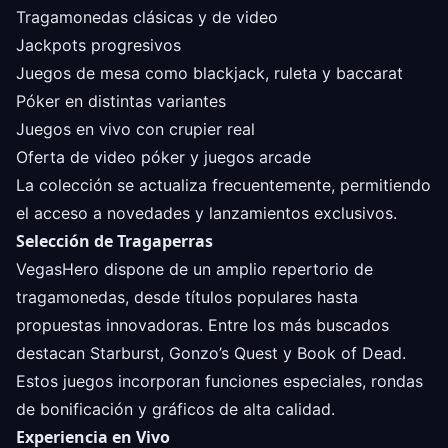
Tragamonedas clásicas y de video
Jackpots progresivos
Juegos de mesa como blackjack, ruleta y baccarat
Póker en distintas variantes
Juegos en vivo con crupier real
Oferta de video póker y juegos arcade
La colección se actualiza frecuentemente, permitiendo
el acceso a novedades y lanzamientos exclusivos.
Selección de Tragaperras
VegasHero dispone de un amplio repertorio de
tragamonedas, desde títulos populares hasta
propuestas innovadoras. Entre los más buscados
destacan Starburst, Gonzo’s Quest y Book of Dead.
Estos juegos incorporan funciones especiales, rondas
de bonificación y gráficos de alta calidad.
Experiencia en Vivo