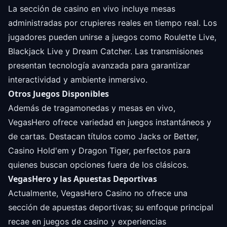
La sección de casino en vivo incluye mesas
administradas por crupieres reales en tiempo real. Los
jugadores pueden unirse a juegos como Roulette Live,
Blackjack Live y Dream Catcher. Las transmisiones
presentan tecnología avanzada para garantizar
interactividad y ambiente inmersivo.
Otros Juegos Disponibles
Además de tragamonedas y mesas en vivo,
VegasHero ofrece variedad en juegos instantáneos y
de cartas. Destacan títulos como Jacks or Better,
Casino Hold'em y Dragon Tiger, perfectos para
quienes buscan opciones fuera de los clásicos.
VegasHero y las Apuestas Deportivas
Actualmente, VegasHero Casino no ofrece una
sección de apuestas deportivas; su enfoque principal
recae en juegos de casino y experiencias